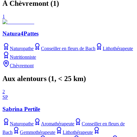
À Chèvremont
(
1
)
1
Natura4Pattes
Naturopathe
Conseiller en fleurs de Bach
Lithothérapeute
Nutritionniste
Chèvremont
Aux alentours
(
1
, < 25 km)
2
SP
Sabrina Pertile
Naturopathe
Aromathérapeute
Conseiller en fleurs de
Bach
Gemmothérapeute
Lithothérapeute