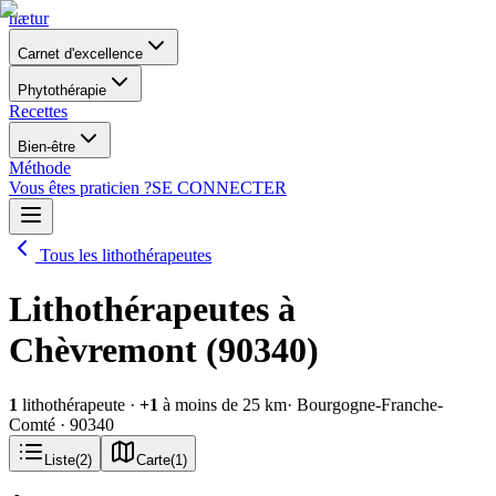
nætur
Carnet d'excellence
Phytothérapie
Recettes
Bien-être
Méthode
Vous êtes praticien ?
SE CONNECTER
Tous les lithothérapeutes
Lithothérapeutes à
Chèvremont (90340)
1
lithothérapeute
·
+
1
à moins de 25 km
· Bourgogne-Franche-
Comté
· 90340
Liste
(
2
)
Carte
(
1
)