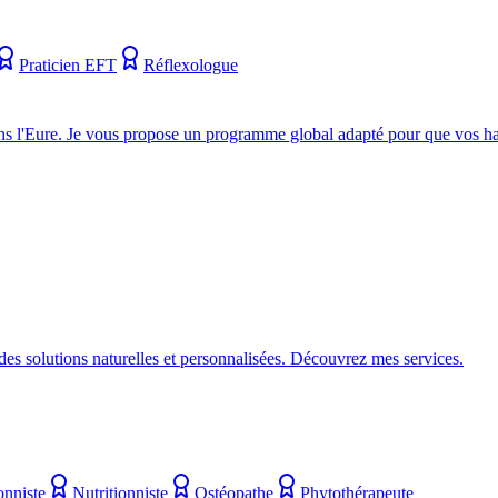
Praticien EFT
Réflexologue
s l'Eure. Je vous propose un programme global adapté pour que vos hab
es solutions naturelles et personnalisées. Découvrez mes services.
onniste
Nutritionniste
Ostéopathe
Phytothérapeute