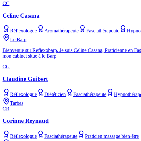
CC
Celine Casana
Réflexologue
Aromathérapeute
Fasciathérapeute
Hypnot
Le Barp
Bienvenue sur Reflexobarp. Je suis Celine Casana, Praticienne en Fasc
mon cabinet situe à le Barp.
CG
Claudine Guibert
Réflexologue
Diététicien
Fasciathérapeute
Hypnothérap
Tarbes
CR
Corinne Reynaud
Réflexologue
Fasciathérapeute
Praticien massage bien-être