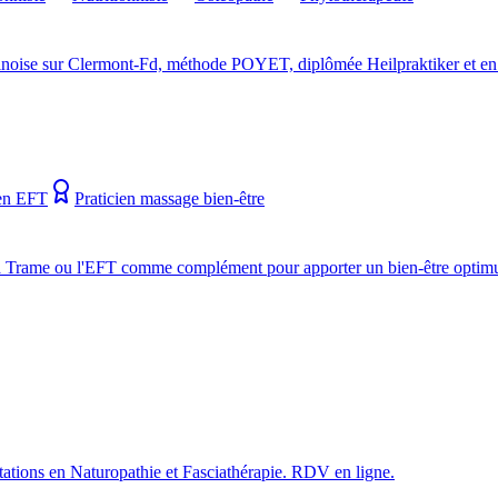
inoise sur Clermont-Fd, méthode POYET, diplômée Heilpraktiker et en 
ien EFT
Praticien massage bien-être
e La Trame ou l'EFT comme complément pour apporter un bien-être opti
tations en Naturopathie et Fasciathérapie. RDV en ligne.