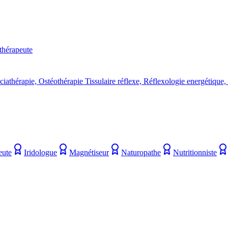
hérapeute
iathérapie, Ostéothérapie Tissulaire réflexe, Réflexologie energétique,
eute
Iridologue
Magnétiseur
Naturopathe
Nutritionniste