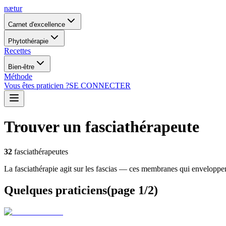
nætur
Carnet d'excellence
Phytothérapie
Recettes
Bien-être
Méthode
Vous êtes praticien ?
SE CONNECTER
Trouver un fasciathérapeute
32
fasciathérapeutes
La fasciathérapie agit sur les fascias — ces membranes qui enveloppent 
Quelques praticiens
(
page
1
/
2
)