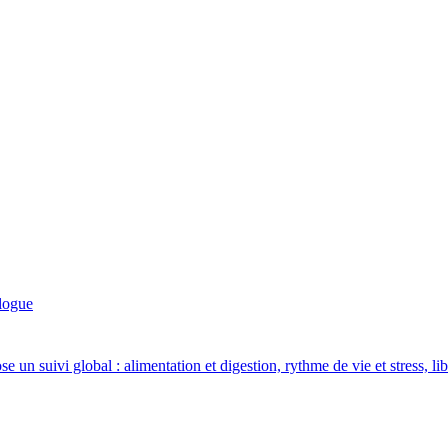
logue
un suivi global : alimentation et digestion, rythme de vie et stress, li