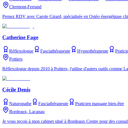
Clermont-Ferrand
Prenez RDV avec Carole Girard, spécialisée en Ostéo énergétique ch
Catherine Fage
Réflexologue
Fasciathérapeute
Hypnothérapeute
Pratic
Poitiers
Réflexologue depuis 2010 à Poitiers, j'utilise d'autres outils comm
Cécile Denis
Naturopathe
Fasciathérapeute
Praticien massage bien-être
Bordeaux, Lacanau
Je vous reçois à mon cabinet situé à Bordeaux Centre pour des consul