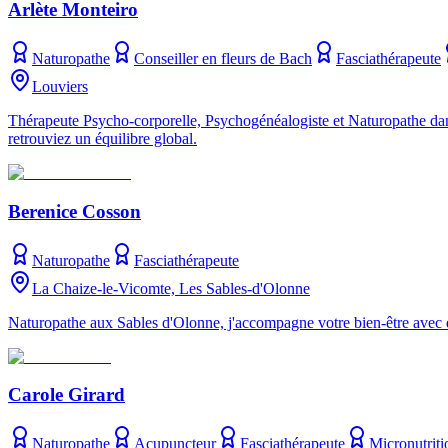
Arlète Monteiro
Naturopathe
Conseiller en fleurs de Bach
Fasciathérapeute
Louviers
Thérapeute Psycho-corporelle, Psychogénéalogiste et Naturopathe dan
retrouviez un équilibre global.
Berenice Cosson
Naturopathe
Fasciathérapeute
La Chaize-le-Vicomte, Les Sables-d'Olonne
Naturopathe aux Sables d'Olonne, j'accompagne votre bien-être avec d
Carole Girard
Naturopathe
Acupuncteur
Fasciathérapeute
Micronutriti