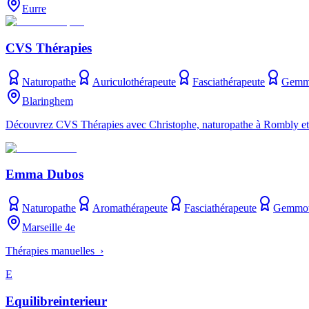
Eurre
CVS Thérapies
Naturopathe
Auriculothérapeute
Fasciathérapeute
Gemmo
Blaringhem
Découvrez CVS Thérapies avec Christophe, naturopathe à Rombly et Bl
Emma Dubos
Naturopathe
Aromathérapeute
Fasciathérapeute
Gemmot
Marseille 4e
Thérapies manuelles ›
E
Equilibreinterieur