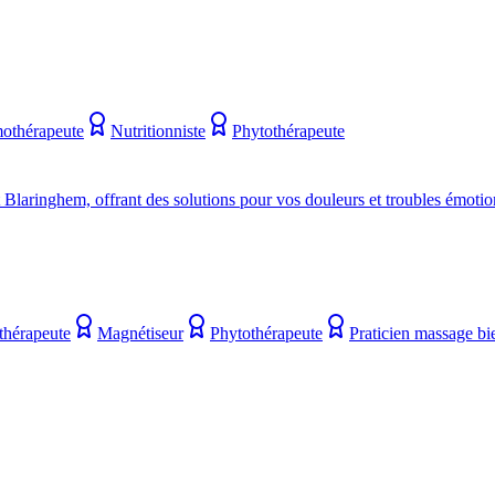
thérapeute
Nutritionniste
Phytothérapeute
aringhem, offrant des solutions pour vos douleurs et troubles émotio
hérapeute
Magnétiseur
Phytothérapeute
Praticien massage bi