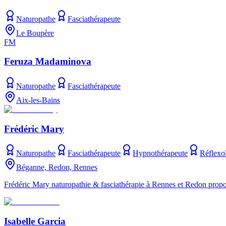
Naturopathe
Fasciathérapeute
Le Boupère
FM
Feruza Madaminova
Naturopathe
Fasciathérapeute
Aix-les-Bains
Frédéric Mary
Naturopathe
Fasciathérapeute
Hypnothérapeute
Réflexo
Béganne, Redon, Rennes
Frédéric Mary naturopathie & fasciathérapie à Rennes et Redon propose 
Isabelle Garcia