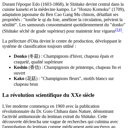
Durant l'époque Edo (1603-1868), le Shiitake devint central dans la
cuisine kaiseki et la médecine kampo. Le "Honzo Komoku" (1709),
adaptation japonaise du Ben Cao Gang Mu chinois, détaillait ses
propriétés : "tonifie le qi du foie, améliore la circulation, prévient la
sénilité". Les samouraïs consommaient quotidiennement du "donko"
[14]
(Shiitake séché de grade supérieur) pour maintenir leur vigueur
.
La préfecture d'Oita devint le centre de production, développant le
système de classification toujours utilisé :
Donko
(冬菇) : Champignons d'hiver, chapeau épais et
craquelé, qualité supérieure
Koshin
(香信) : Champignons de printemps, chapeau fin et
ouvert
Kako
(花菇) : "Champignons fleurs", motifs blancs sur
chapeau brun
La révolution scientifique du XXe siècle
L'ère moderne commença en 1969 avec la publication
révolutionnaire du Dr. Goro Chihara dans Nature, démontrant
l'activité antitumorale du lentinan extrait du Shiitake. Cette
découverte déclencha une vague de recherches qui culmina avec
l'approbation du lentinan comme médicament anticancéreux au