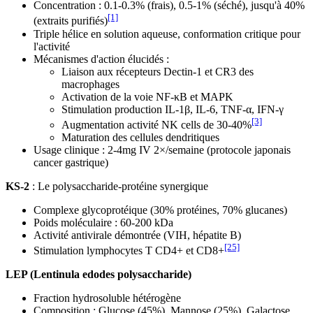
Concentration : 0.1-0.3% (frais), 0.5-1% (séché), jusqu'à 40%
[1]
(extraits purifiés)
Triple hélice en solution aqueuse, conformation critique pour
l'activité
Mécanismes d'action élucidés :
Liaison aux récepteurs Dectin-1 et CR3 des
macrophages
Activation de la voie NF-κB et MAPK
Stimulation production IL-1β, IL-6, TNF-α, IFN-γ
[3]
Augmentation activité NK cells de 30-40%
Maturation des cellules dendritiques
Usage clinique : 2-4mg IV 2×/semaine (protocole japonais
cancer gastrique)
KS-2
: Le polysaccharide-protéine synergique
Complexe glycoprotéique (30% protéines, 70% glucanes)
Poids moléculaire : 60-200 kDa
Activité antivirale démontrée (VIH, hépatite B)
[25]
Stimulation lymphocytes T CD4+ et CD8+
LEP (Lentinula edodes polysaccharide)
Fraction hydrosoluble hétérogène
Composition : Glucose (45%), Mannose (25%), Galactose