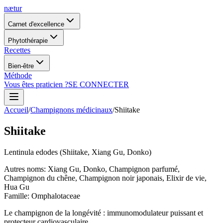
nætur
Carnet d'excellence
Phytothérapie
Recettes
Bien-être
Méthode
Vous êtes praticien ?
SE CONNECTER
Accueil
/
Champignons médicinaux
/
Shiitake
Shiitake
Lentinula edodes (Shiitake, Xiang Gu, Donko)
Autres noms
:
Xiang Gu, Donko, Champignon parfumé,
Champignon du chêne, Champignon noir japonais, Elixir de vie,
Hua Gu
Famille
:
Omphalotaceae
Le champignon de la longévité : immunomodulateur puissant et
protecteur cardiovasculaire