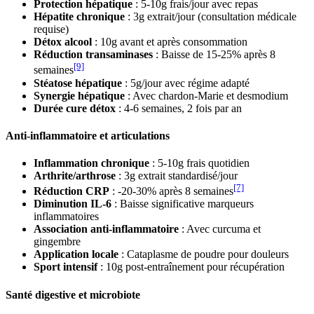
Protection hépatique
: 5-10g frais/jour avec repas
Hépatite chronique
: 3g extrait/jour (consultation médicale
requise)
Détox alcool
: 10g avant et après consommation
Réduction transaminases
: Baisse de 15-25% après 8
[9]
semaines
Stéatose hépatique
: 5g/jour avec régime adapté
Synergie hépatique
: Avec chardon-Marie et desmodium
Durée cure détox
: 4-6 semaines, 2 fois par an
Anti-inflammatoire et articulations
Inflammation chronique
: 5-10g frais quotidien
Arthrite/arthrose
: 3g extrait standardisé/jour
[7]
Réduction CRP
: -20-30% après 8 semaines
Diminution IL-6
: Baisse significative marqueurs
inflammatoires
Association anti-inflammatoire
: Avec curcuma et
gingembre
Application locale
: Cataplasme de poudre pour douleurs
Sport intensif
: 10g post-entraînement pour récupération
Santé digestive et microbiote