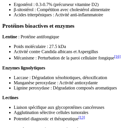
Ergostérol : 0.3-0.7% (précurseur vitamine D2)
β-sitostérol : Compétition avec cholestérol alimentaire
Acides triterpéniques : Activité anti-inflammatoire
Protéines bioactives et enzymes
Lentine
: Protéine antifongique
Poids moléculaire : 27.5 kDa
Activité contre Candida albicans et Aspergillus
[16]
Mécanisme : Perturbation de la paroi cellulaire fongique
Enzymes lignolytiques
Laccase : Dégradation xénobiotiques, détoxification
Manganèse peroxydase : Activité antioxydante
Lignine peroxydase : Dégradation composés aromatiques
Lectines
Liaison spécifique aux glycoprotéines cancéreuses
Agglutination sélective cellules tumorales
[13]
Potentiel diagnostic et thérapeutique