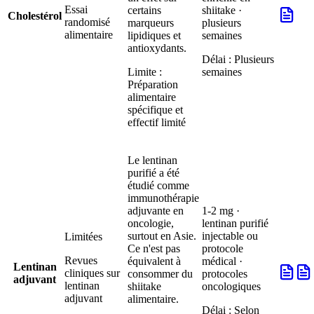
Essai
certains
shiitake ·
Cholestérol
randomisé
marqueurs
plusieurs
alimentaire
lipidiques et
semaines
antioxydants.
Délai :
Plusieurs
Limite :
semaines
Préparation
alimentaire
spécifique et
effectif limité
Le lentinan
purifié a été
étudié comme
immunothérapie
adjuvante en
1-2 mg ·
oncologie,
lentinan purifié
surtout en Asie.
injectable ou
Limitées
Ce n'est pas
protocole
Revues
équivalent à
médical ·
Lentinan
cliniques sur
consommer du
protocoles
adjuvant
lentinan
shiitake
oncologiques
adjuvant
alimentaire.
Délai :
Selon