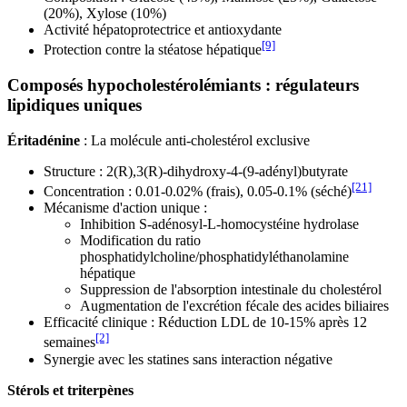
(20%), Xylose (10%)
Activité hépatoprotectrice et antioxydante
[9]
Protection contre la stéatose hépatique
Composés hypocholestérolémiants : régulateurs
lipidiques uniques
Éritadénine
: La molécule anti-cholestérol exclusive
Structure : 2(R),3(R)-dihydroxy-4-(9-adényl)butyrate
[21]
Concentration : 0.01-0.02% (frais), 0.05-0.1% (séché)
Mécanisme d'action unique :
Inhibition S-adénosyl-L-homocystéine hydrolase
Modification du ratio
phosphatidylcholine/phosphatidyléthanolamine
hépatique
Suppression de l'absorption intestinale du cholestérol
Augmentation de l'excrétion fécale des acides biliaires
Efficacité clinique : Réduction LDL de 10-15% après 12
[2]
semaines
Synergie avec les statines sans interaction négative
Stérols et triterpènes