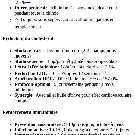
[11]
-25%
Durée protocole
: Minimum 12 semaines, idéalement
pendant toute la chimio
⚠️ Toujours sous supervision oncologique, jamais en
remplacement
Réduction du cholestérol
Shiitake frais
: 10g/jour minimum (2-3 champignons
moyens)
Shiitake séché
: 3-5g/jour réhydraté dans soupes/plats
Extrait d'éritadénine
: 1-2g/jour standardisé à 0.1%
[2]
Réduction LDL
: 10-15% après 12 semaines
Amélioration HDL/LDL
: Ratio amélioré de 15-20%
Protocole optimal
: 5 jours/semaine pendant 3 mois
minimum
Synergie
: Avec ail et huile d'olive pour effet cardiovasculaire
complet
Renforcement immunitaire
Prévention saisonnière
: 5-10g frais/jour, octobre à mars
Infection active
: 10-15g frais ou 5g séché/jour × 7-10 jours