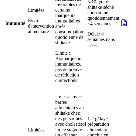
5-10 g/day ·
favorables de
shiitake séché
certains
Limitées
consommé
marqueurs
quotidiennement
Essai
immunitaires
Immunité
· 4 semaines
d'intervention
après
alimentaire
consommation
Délai :
4
quotidienne de
semaines dans
shiitake.
l'essai
Limite :
Biomarqueurs
immunitaires,
pas de preuve
de réduction
d'infections
Un essai avec
barres
alimentaires au
shiitake chez
des personnes
1-2 g/day ·
avec cholestérol
préparation
limite suggère
alimentaire
Limitées
un effet sur
enrichie en