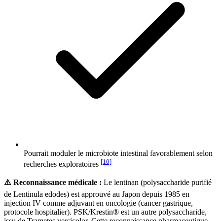
Pourrait moduler le microbiote intestinal favorablement selon
[10]
recherches exploratoires
⚠️ Reconnaissance médicale :
Le lentinan (polysaccharide purifié
de Lentinula edodes) est approuvé au Japon depuis 1985 en
injection IV comme adjuvant en oncologie (cancer gastrique,
protocole hospitalier). PSK/Krestin® est un autre polysaccharide,
issu de Trametes versicolor. Cette reconnaissance pharmaceutique