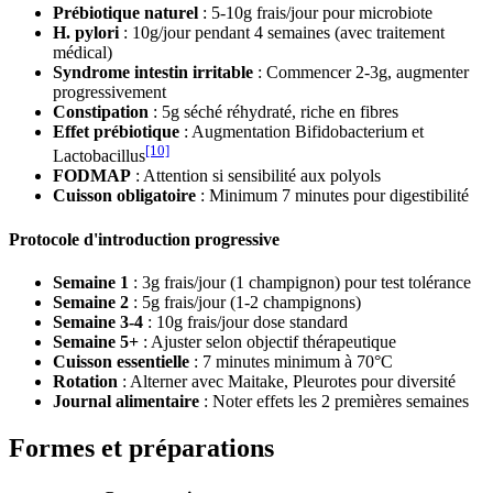
Prébiotique naturel
: 5-10g frais/jour pour microbiote
H. pylori
: 10g/jour pendant 4 semaines (avec traitement
médical)
Syndrome intestin irritable
: Commencer 2-3g, augmenter
progressivement
Constipation
: 5g séché réhydraté, riche en fibres
Effet prébiotique
: Augmentation Bifidobacterium et
[10]
Lactobacillus
FODMAP
: Attention si sensibilité aux polyols
Cuisson obligatoire
: Minimum 7 minutes pour digestibilité
Protocole d'introduction progressive
Semaine 1
: 3g frais/jour (1 champignon) pour test tolérance
Semaine 2
: 5g frais/jour (1-2 champignons)
Semaine 3-4
: 10g frais/jour dose standard
Semaine 5+
: Ajuster selon objectif thérapeutique
Cuisson essentielle
: 7 minutes minimum à 70°C
Rotation
: Alterner avec Maitake, Pleurotes pour diversité
Journal alimentaire
: Noter effets les 2 premières semaines
Formes et préparations