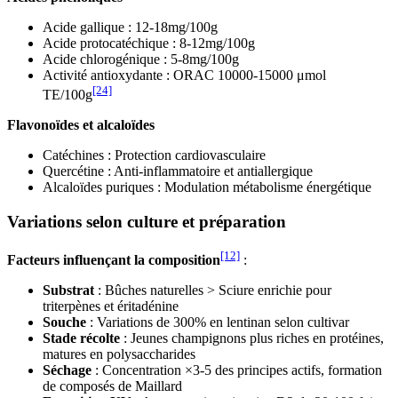
Acide gallique : 12-18mg/100g
Acide protocatéchique : 8-12mg/100g
Acide chlorogénique : 5-8mg/100g
Activité antioxydante : ORAC 10000-15000 μmol
[24]
TE/100g
Flavonoïdes et alcaloïdes
Catéchines : Protection cardiovasculaire
Quercétine : Anti-inflammatoire et antiallergique
Alcaloïdes puriques : Modulation métabolisme énergétique
Variations selon culture et préparation
[12]
Facteurs influençant la composition
:
Substrat
: Bûches naturelles > Sciure enrichie pour
triterpènes et éritadénine
Souche
: Variations de 300% en lentinan selon cultivar
Stade récolte
: Jeunes champignons plus riches en protéines,
matures en polysaccharides
Séchage
: Concentration ×3-5 des principes actifs, formation
de composés de Maillard