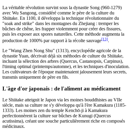
La véritable révolution survint sous la dynastie Song (960-1279)
avec Wu Sangong, considéré comme le père de la culture du
Shiitake. En 1100, il développa la technique révolutionnaire du
"soak and strike" dans les montagnes du Zhejiang : tremper les
bûches de chêne, les frapper violemment pour créer des fissures,
puis les exposer aux spores naturelles. Cette méthode augmenta la
[13]
production de 1000% par rapport à la récolte sauvage
.
Le "Wang Zhen Nong Shu" (1313), encyclopédie agricole de la
dynastie Yuan, décrivait déjà six méthodes de culture du Shiitake,
incluant la sélection des arbres (Quercus, Castanopsis, Carpinus),
l'timing optimal (printemps/automne), et les techniques d'inoculation.
Les cultivateurs de l'époque maintenaient jalousement leurs secrets,
transmis uniquement de père en fils.
L'âge d'or japonais : de l'aliment au médicament
Le Shiitake atteignit le Japon via les moines bouddhistes au VIIe
siècle, mais sa culture ne s'y développa qu'à l'ère Kamakura (1185-
1333). Les moines zen du temple Kenchō-ji à Kamakura
perfectionnèrent la culture sur bûches de Kunugi (Quercus
acutissima), créant une souche particulièrement riche en composés
médicinaux.