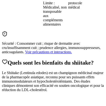
Limite :
protocole
Médicalisé, non
médical
transposable
aux
compléments
alimentaires
Sécurité :
Consommer cuit ; risque de dermatite avec
cru/insuffisamment cuit ; prudence allergies, immunosuppresseurs,
anticoagulants.
Voir précautions et interactions.
Quels sont les bienfaits du
shiitake
?
Le Shiitake (Lentinula edodes) est un champignon médicinal majeur
de la pharmacopée asiatique, reconnu pour ses puissants effets
immunomodulateurs et hypocholestérolémiants. Des études
cliniques démontrent son efficacité en soutien oncologique et pour la
réduction du LDL-cholestérol.