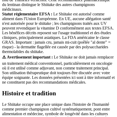
du lentinan distingue le Shiitake des autres champignons
médicinaux.
Statut réglementaire EFSA :
Le Shiitake est autorisé comme
aliment dans l'Union Européenne. En UE, aucune allégation santé
n'est autorisée pour le shiitake ; les champignons traités aux UV
peuvent revendiquer la vitamine D conformément aux textes EFSA.
Les bénéfices décrits reposent sur l'usage traditionnel et des études
cliniques, principalement asiatiques. La FDA américaine le classe
GRAS. Important : jamais cru, jamais mi-cuit (poêlée "al dente" =
risque) - la dermatite flagellée est causée par des polysaccharides
thermolabiles du shiitake.
⚠️ Avertissement important :
Le Shiitake ne doit jamais remplacer
un traitement médical conventionnel, particulièrement en oncologie
où il est utilisé comme adjuvant, non comme traitement principal.
Son utilisation thérapeutique doit toujours être discutée avec votre
équipe soignante. Les données présentées ici sont à titre informatif et
ne constituent pas des recommandations médicales.
Histoire et tradition
Le Shiitake occupe une place unique dans l'histoire de l'humanité
comme premier champignon cultivé systématiquement, pont entre
alimentation et médecine, symbole de longévité dans les cultures