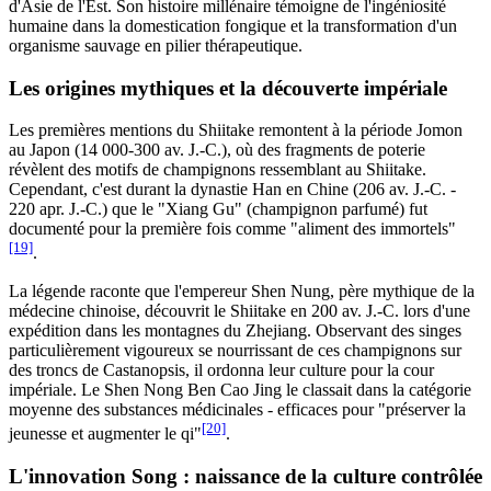
d'Asie de l'Est. Son histoire millénaire témoigne de l'ingéniosité
humaine dans la domestication fongique et la transformation d'un
organisme sauvage en pilier thérapeutique.
Les origines mythiques et la découverte impériale
Les premières mentions du Shiitake remontent à la période Jomon
au Japon (14 000-300 av. J.-C.), où des fragments de poterie
révèlent des motifs de champignons ressemblant au Shiitake.
Cependant, c'est durant la dynastie Han en Chine (206 av. J.-C. -
220 apr. J.-C.) que le "Xiang Gu" (champignon parfumé) fut
documenté pour la première fois comme "aliment des immortels"
[19]
.
La légende raconte que l'empereur Shen Nung, père mythique de la
médecine chinoise, découvrit le Shiitake en 200 av. J.-C. lors d'une
expédition dans les montagnes du Zhejiang. Observant des singes
particulièrement vigoureux se nourrissant de ces champignons sur
des troncs de Castanopsis, il ordonna leur culture pour la cour
impériale. Le Shen Nong Ben Cao Jing le classait dans la catégorie
moyenne des substances médicinales - efficaces pour "préserver la
[20]
jeunesse et augmenter le qi"
.
L'innovation Song : naissance de la culture contrôlée