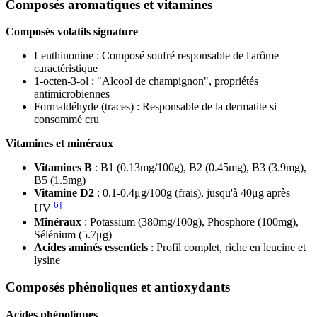
Composés aromatiques et vitamines
Composés volatils signature
Lenthinonine : Composé soufré responsable de l'arôme
caractéristique
1-octen-3-ol : "Alcool de champignon", propriétés
antimicrobiennes
Formaldéhyde (traces) : Responsable de la dermatite si
consommé cru
Vitamines et minéraux
Vitamines B
: B1 (0.13mg/100g), B2 (0.45mg), B3 (3.9mg),
B5 (1.5mg)
Vitamine D2
: 0.1-0.4μg/100g (frais), jusqu'à 40μg après
[6]
UV
Minéraux
: Potassium (380mg/100g), Phosphore (100mg),
Sélénium (5.7μg)
Acides aminés essentiels
: Profil complet, riche en leucine et
lysine
Composés phénoliques et antioxydants
Acides phénoliques