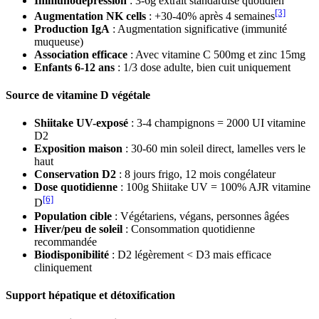
Immunodépression
: 3-6g extrait standardisé quotidien
[3]
Augmentation NK cells
: +30-40% après 4 semaines
Production IgA
: Augmentation significative (immunité
muqueuse)
Association efficace
: Avec vitamine C 500mg et zinc 15mg
Enfants 6-12 ans
: 1/3 dose adulte, bien cuit uniquement
Source de vitamine D végétale
Shiitake UV-exposé
: 3-4 champignons = 2000 UI vitamine
D2
Exposition maison
: 30-60 min soleil direct, lamelles vers le
haut
Conservation D2
: 8 jours frigo, 12 mois congélateur
Dose quotidienne
: 100g Shiitake UV = 100% AJR vitamine
[6]
D
Population cible
: Végétariens, végans, personnes âgées
Hiver/peu de soleil
: Consommation quotidienne
recommandée
Biodisponibilité
: D2 légèrement < D3 mais efficace
cliniquement
Support hépatique et détoxification