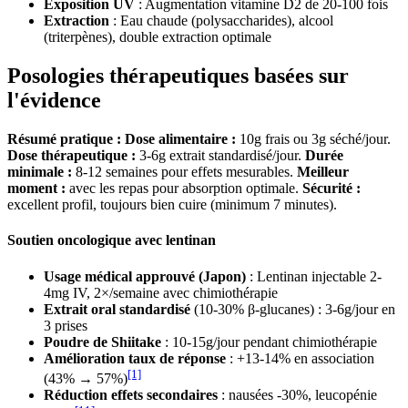
Exposition UV
: Augmentation vitamine D2 de 20-100 fois
Extraction
: Eau chaude (polysaccharides), alcool
(triterpènes), double extraction optimale
Posologies thérapeutiques basées sur
l'évidence
Résumé pratique :
Dose alimentaire :
10g frais ou 3g séché/jour.
Dose thérapeutique :
3-6g extrait standardisé/jour.
Durée
minimale :
8-12 semaines pour effets mesurables.
Meilleur
moment :
avec les repas pour absorption optimale.
Sécurité :
excellent profil, toujours bien cuire (minimum 7 minutes).
Soutien oncologique avec lentinan
Usage médical approuvé (Japon)
: Lentinan injectable 2-
4mg IV, 2×/semaine avec chimiothérapie
Extrait oral standardisé
(10-30% β-glucanes) : 3-6g/jour en
3 prises
Poudre de Shiitake
: 10-15g/jour pendant chimiothérapie
Amélioration taux de réponse
: +13-14% en association
[1]
(43% → 57%)
Réduction effets secondaires
: nausées -30%, leucopénie