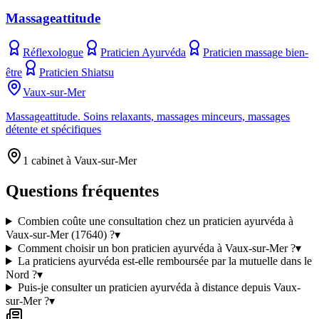
Massageattitude
Réflexologue
Praticien Ayurvéda
Praticien massage bien-
être
Praticien Shiatsu
Vaux-sur-Mer
Massageattitude. Soins relaxants, massages minceurs, massages
détente et spécifiques
1 cabinet à Vaux-sur-Mer
Questions fréquentes
Combien coûte une consultation chez un praticien ayurvéda à
Vaux-sur-Mer (17640) ?
▾
Comment choisir un bon praticien ayurvéda à Vaux-sur-Mer ?
▾
La praticiens ayurvéda est-elle remboursée par la mutuelle dans le
Nord ?
▾
Puis-je consulter un praticien ayurvéda à distance depuis Vaux-
sur-Mer ?
▾