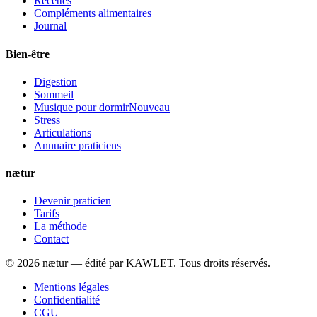
Recettes
Compléments alimentaires
Journal
Bien-être
Digestion
Sommeil
Musique pour dormir
Nouveau
Stress
Articulations
Annuaire praticiens
nætur
Devenir praticien
Tarifs
La méthode
Contact
©
2026
nætur — édité par
KAWLET
. Tous droits réservés.
Mentions légales
Confidentialité
CGU