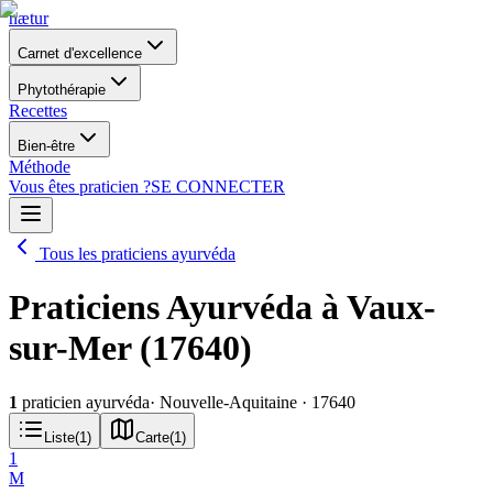
nætur
Carnet d'excellence
Phytothérapie
Recettes
Bien-être
Méthode
Vous êtes praticien ?
SE CONNECTER
Tous les praticiens ayurvéda
Praticiens Ayurvéda à Vaux-
sur-Mer (17640)
1
praticien ayurvéda
· Nouvelle-Aquitaine
· 17640
Liste
(
1
)
Carte
(
1
)
1
M