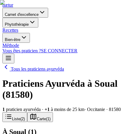
nætur
Carnet d'excellence
Phytothérapie
Recettes
Bien-être
Méthode
Vous êtes praticien ?
SE CONNECTER
Tous les praticiens ayurvéda
Praticiens Ayurvéda à Soual
(81580)
1
praticien ayurvéda
·
+
1
à moins de 25 km
· Occitanie
· 81580
Liste
(
2
)
Carte
(
1
)
À Soual
(
1
)