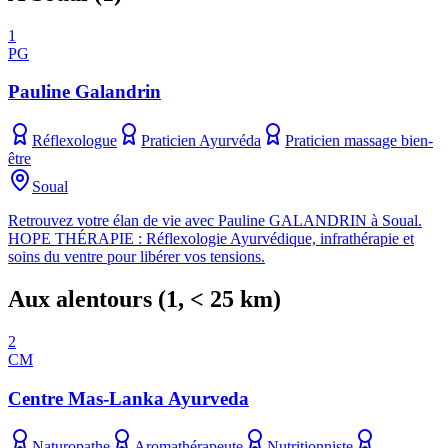
1
PG
Pauline Galandrin
Réflexologue
Praticien Ayurvéda
Praticien massage bien-
être
Soual
Retrouvez votre élan de vie avec Pauline GALANDRIN à Soual.
HOPE THÉRAPIE : Réflexologie Ayurvédique, infrathérapie et
soins du ventre pour libérer vos tensions.
Aux alentours
(
1
, < 25 km)
2
CM
Centre Mas-Lanka Ayurveda
Naturopathe
Aromathérapeute
Nutritionniste