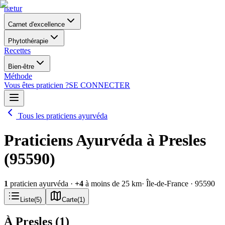
nætur
Carnet d'excellence
Phytothérapie
Recettes
Bien-être
Méthode
Vous êtes praticien ?
SE CONNECTER
Tous les praticiens ayurvéda
Praticiens Ayurvéda à Presles
(95590)
1
praticien ayurvéda
·
+
4
à moins de 25 km
· Île-de-France
· 95590
Liste
(
5
)
Carte
(
1
)
À Presles
(
1
)