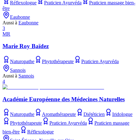
Réflexologue
Praticien Ayurvéda
Praticien massage bien-
être
Eaubonne
Aussi à
Eaubonne
3
MR
Marie Roy Baïdez
Naturopathe
Phytothérapeute
Praticien Ayurvéda
Sannois
Aussi à
Sannois
4
Académie Européenne des Médecines Naturelles
Naturopathe
Aromathérapeute
Diététicien
Iridologue
Phytothérapeute
Praticien Ayurvéda
Praticien massage
bien-être
Réflexologue