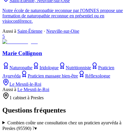
Saint-Étienne, Neuville-sur-Oise
Notre école de naturopathie reconnue par l'OMNES propose une
formation de naturopathie reconnue en présentiel ou en
visioconférence.
Aussi à
Saint-Étienne
·
Neuville-sur-Oise
5
Marie Collignon
Naturopathe
Iridologue
Nutritionniste
Praticien
Ayurvéda
Praticien massage bien-être
Réflexologue
Le Mesnil-le-Roi
Aussi à
Le Mesnil-le-Roi
1 cabinet à Presles
Questions fréquentes
Combien coûte une consultation chez un praticien ayurvéda à
Presles (95590) ?
▾