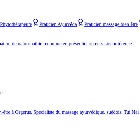
Phytothérapeute
Praticien Ayurvéda
Praticien massage bien-être
ion de naturopathie reconnue en présentiel ou en visioconférence.
re
re à Orgerus. Spécialiste du massage ayurvédique, suédois, Tui Nai 