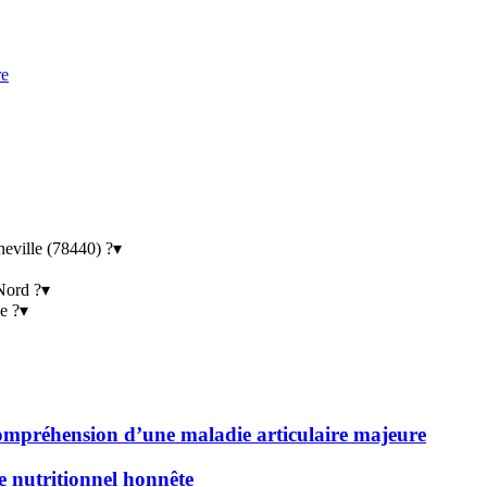
re
eville (78440) ?
▾
 Nord ?
▾
e ?
▾
 compréhension d’une maladie articulaire majeure
de nutritionnel honnête