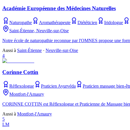
Académie Européenne des Médecines Naturelles
Naturopathe
Aromathérapeute
Diététicien
Iridologue
Saint-Étienne, Neuville-sur-Oise
Notre école de naturopathie reconnue par l'OMNES propose une format
Aussi à
Saint-Étienne
·
Neuville-sur-Oise
4
Corinne Cottin
Réflexologue
Praticien Ayurvéda
Praticien massage bien-êt
Montfort-l'Amaury
CORINNE COTTIN est Réflexologue et Praticienne de Massage bien-êt
Aussi à
Montfort-l'Amaury
5
LM