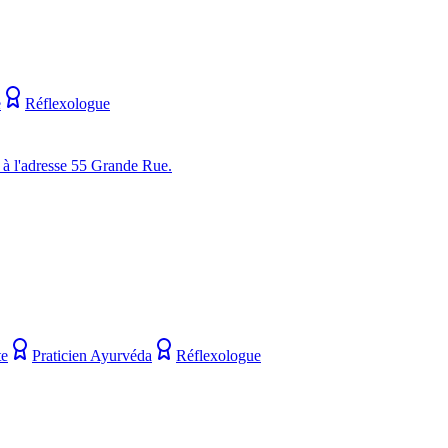
e
Réflexologue
 à l'adresse 55 Grande Rue.
te
Praticien Ayurvéda
Réflexologue