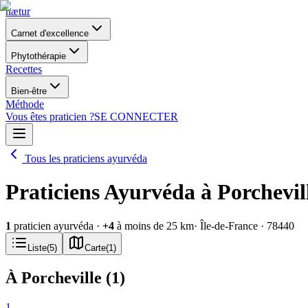
nætur
Carnet d'excellence
Phytothérapie
Recettes
Bien-être
Méthode
Vous êtes praticien ?
SE CONNECTER
Tous les praticiens ayurvéda
Praticiens Ayurvéda à Porchevil
1
praticien ayurvéda
·
+
4
à moins de 25 km
· Île-de-France
· 78440
Liste
(
5
)
Carte
(
1
)
À Porcheville
(
1
)
1