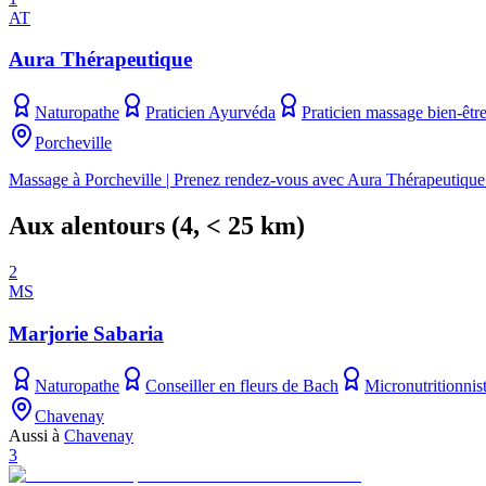
AT
Aura Thérapeutique
Naturopathe
Praticien Ayurvéda
Praticien massage bien-êtr
Porcheville
Massage à Porcheville | Prenez rendez-vous avec Aura Thérapeutique
Aux alentours
(
4
, < 25 km)
2
MS
Marjorie Sabaria
Naturopathe
Conseiller en fleurs de Bach
Micronutritionnis
Chavenay
Aussi à
Chavenay
3