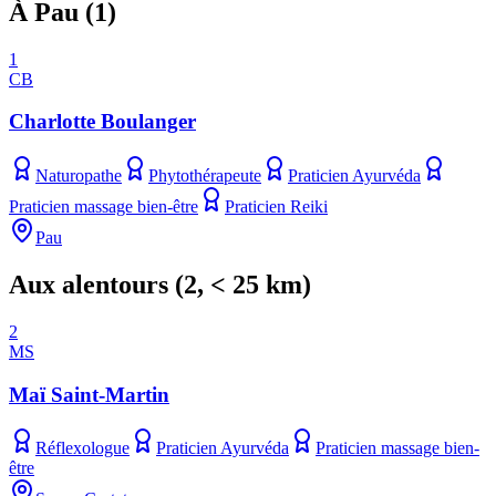
À Pau
(
1
)
1
CB
Charlotte Boulanger
Naturopathe
Phytothérapeute
Praticien Ayurvéda
Praticien massage bien-être
Praticien Reiki
Pau
Aux alentours
(
2
, < 25 km)
2
MS
Maï Saint-Martin
Réflexologue
Praticien Ayurvéda
Praticien massage bien-
être