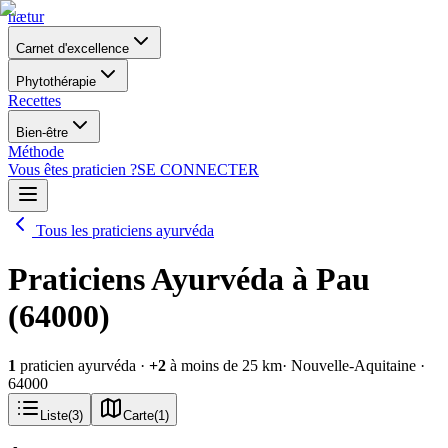
nætur
Carnet d'excellence
Phytothérapie
Recettes
Bien-être
Méthode
Vous êtes praticien ?
SE CONNECTER
Tous les praticiens ayurvéda
Praticiens Ayurvéda à Pau
(64000)
1
praticien ayurvéda
·
+
2
à moins de 25 km
· Nouvelle-Aquitaine
·
64000
Liste
(
3
)
Carte
(
1
)