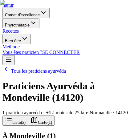
nætur
Carnet d'excellence
Phytothérapie
Recettes
Bien-être
Méthode
Vous êtes praticien ?
SE CONNECTER
Tous les praticiens ayurvéda
Praticiens Ayurvéda à
Mondeville (14120)
1
praticien ayurvéda
·
+
1
à moins de 25 km
· Normandie
· 14120
Liste
(
2
)
Carte
(
1
)
À Mondeville
(
1
)