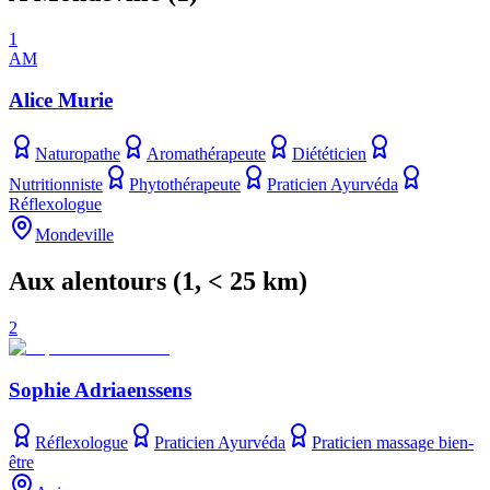
1
AM
Alice Murie
Naturopathe
Aromathérapeute
Diététicien
Nutritionniste
Phytothérapeute
Praticien Ayurvéda
Réflexologue
Mondeville
Aux alentours
(
1
, < 25 km)
2
Sophie Adriaenssens
Réflexologue
Praticien Ayurvéda
Praticien massage bien-
être