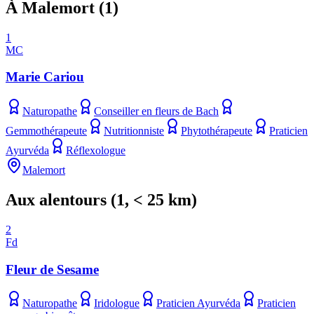
À Malemort
(
1
)
1
MC
Marie Cariou
Naturopathe
Conseiller en fleurs de Bach
Gemmothérapeute
Nutritionniste
Phytothérapeute
Praticien
Ayurvéda
Réflexologue
Malemort
Aux alentours
(
1
, < 25 km)
2
Fd
Fleur de Sesame
Naturopathe
Iridologue
Praticien Ayurvéda
Praticien