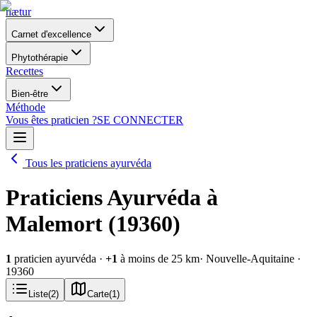
nætur
Carnet d'excellence
Phytothérapie
Recettes
Bien-être
Méthode
Vous êtes praticien ?
SE CONNECTER
Tous les praticiens ayurvéda
Praticiens Ayurvéda à
Malemort (19360)
1
praticien ayurvéda
·
+
1
à moins de 25 km
· Nouvelle-Aquitaine
·
19360
Liste
(
2
)
Carte
(
1
)