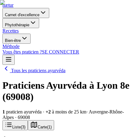
nætur
Carnet d'excellence
Phytothérapie
Recettes
Bien-être
Méthode
Vous êtes praticien ?
SE CONNECTER
Tous les praticiens ayurvéda
Praticiens Ayurvéda à Lyon 8e
(69008)
1
praticien ayurvéda
·
+
2
à moins de 25 km
· Auvergne-Rhône-
Alpes
· 69008
Liste
(
3
)
Carte
(
1
)