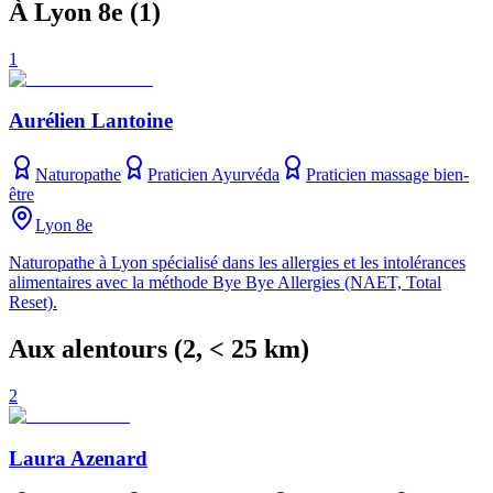
À Lyon 8e
(
1
)
1
Aurélien Lantoine
Naturopathe
Praticien Ayurvéda
Praticien massage bien-
être
Lyon 8e
Naturopathe à Lyon spécialisé dans les allergies et les intolérances
alimentaires avec la méthode Bye Bye Allergies (NAET, Total
Reset).
Aux alentours
(
2
, < 25 km)
2
Laura Azenard