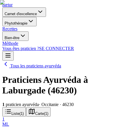
nætur
Carnet d'excellence
Phytothérapie
Recettes
Bien-être
Méthode
Vous êtes praticien ?
SE CONNECTER
Tous les praticiens ayurvéda
Praticiens Ayurvéda à
Laburgade (46230)
1
praticien ayurvéda
· Occitanie
· 46230
Liste
(
1
)
Carte
(
1
)
1
ML