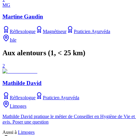
MG
Martine Gaudin
Réflexologue
Magnétiseur
Praticien Ayurvéda
Isle
Aux alentours
(
1
, < 25 km)
2
Mathilde David
Réflexologue
Praticien Ayurvéda
Limoges
Mathilde David pratique le métier de Conseiller en Hygiène de Vie et
avis. Poser une question
Aussi à
Limoges