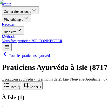
nætur
Carnet d'excellence
Phytothérapie
Recettes
Bien-être
Méthode
Vous êtes praticien ?
SE CONNECTER
Tous les praticiens ayurvéda
Praticiens Ayurvéda à Isle (8717
1
praticien ayurvéda
·
+
1
à moins de 25 km
· Nouvelle-Aquitaine
· 87
Liste
(
2
)
Carte
(
1
)
À Isle
(
1
)
1