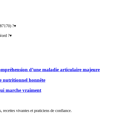
(87170) ?
▾
 Nord ?
▾
 compréhension d’une maladie articulaire majeure
de nutritionnel honnête
 qui marche vraiment
, recettes vivantes et praticiens de confiance.