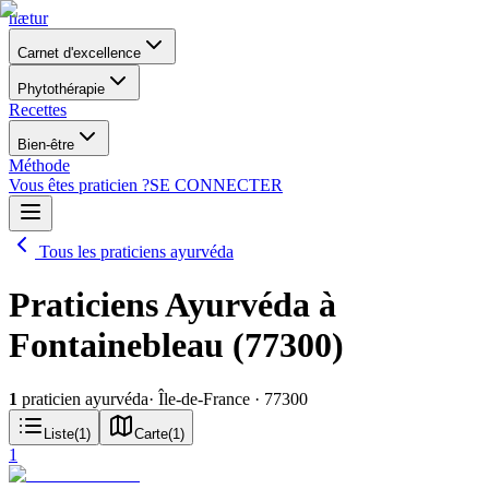
nætur
Carnet d'excellence
Phytothérapie
Recettes
Bien-être
Méthode
Vous êtes praticien ?
SE CONNECTER
Tous les praticiens ayurvéda
Praticiens Ayurvéda à
Fontainebleau (77300)
1
praticien ayurvéda
· Île-de-France
· 77300
Liste
(
1
)
Carte
(
1
)
1