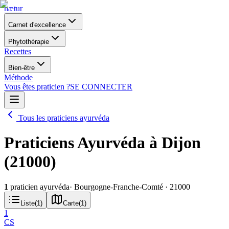
nætur
Carnet d'excellence
Phytothérapie
Recettes
Bien-être
Méthode
Vous êtes praticien ?
SE CONNECTER
Tous les praticiens ayurvéda
Praticiens Ayurvéda à Dijon
(21000)
1
praticien ayurvéda
· Bourgogne-Franche-Comté
· 21000
Liste
(
1
)
Carte
(
1
)
1
CS