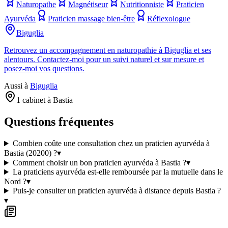
Naturopathe
Magnétiseur
Nutritionniste
Praticien
Ayurvéda
Praticien massage bien-être
Réflexologue
Biguglia
Retrouvez un accompagnement en naturopathie à Biguglia et ses
alentours. Contactez-moi pour un suivi naturel et sur mesure et
posez-moi vos questions.
Aussi à
Biguglia
1 cabinet à Bastia
Questions fréquentes
Combien coûte une consultation chez un praticien ayurvéda à
Bastia (20200) ?
▾
Comment choisir un bon praticien ayurvéda à Bastia ?
▾
La praticiens ayurvéda est-elle remboursée par la mutuelle dans le
Nord ?
▾
Puis-je consulter un praticien ayurvéda à distance depuis Bastia ?
▾