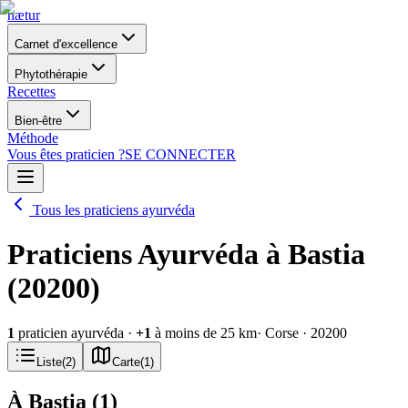
nætur
Carnet d'excellence
Phytothérapie
Recettes
Bien-être
Méthode
Vous êtes praticien ?
SE CONNECTER
Tous les praticiens ayurvéda
Praticiens Ayurvéda à Bastia
(20200)
1
praticien ayurvéda
·
+
1
à moins de 25 km
· Corse
· 20200
Liste
(
2
)
Carte
(
1
)
À Bastia
(
1
)