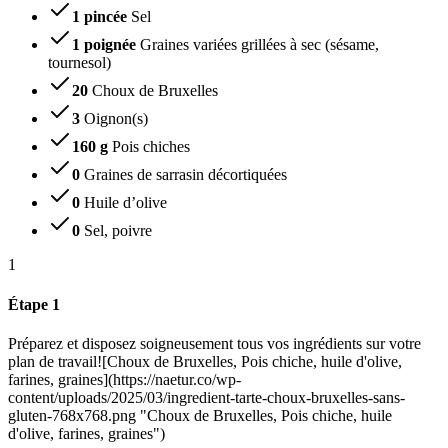
1 pincée
Sel
1 poignée
Graines variées grillées à sec (sésame,
tournesol)
20
Choux de Bruxelles
3
Oignon(s)
160 g
Pois chiches
0
Graines de sarrasin décortiquées
0
Huile d’olive
0
Sel, poivre
1
Étape 1
Préparez et disposez soigneusement tous vos ingrédients sur votre
plan de travail![Choux de Bruxelles, Pois chiche, huile d'olive,
farines, graines](https://naetur.co/wp-
content/uploads/2025/03/ingredient-tarte-choux-bruxelles-sans-
gluten-768x768.png "Choux de Bruxelles, Pois chiche, huile
d'olive, farines, graines")