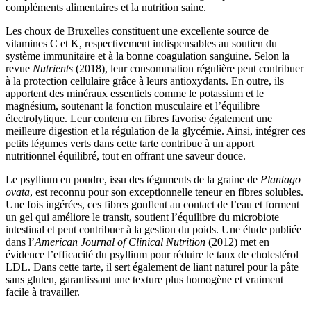
compléments alimentaires et la nutrition saine.
Les choux de Bruxelles constituent une excellente source de
vitamines C et K, respectivement indispensables au soutien du
système immunitaire et à la bonne coagulation sanguine. Selon la
revue
Nutrients
(2018), leur consommation régulière peut contribuer
à la protection cellulaire grâce à leurs antioxydants. En outre, ils
apportent des minéraux essentiels comme le potassium et le
magnésium, soutenant la fonction musculaire et l’équilibre
électrolytique. Leur contenu en fibres favorise également une
meilleure digestion et la régulation de la glycémie. Ainsi, intégrer ces
petits légumes verts dans cette tarte contribue à un apport
nutritionnel équilibré, tout en offrant une saveur douce.
Le psyllium en poudre, issu des téguments de la graine de
Plantago
ovata
, est reconnu pour son exceptionnelle teneur en fibres solubles.
Une fois ingérées, ces fibres gonflent au contact de l’eau et forment
un gel qui améliore le transit, soutient l’équilibre du microbiote
intestinal et peut contribuer à la gestion du poids. Une étude publiée
dans l’
American Journal of Clinical Nutrition
(2012) met en
évidence l’efficacité du psyllium pour réduire le taux de cholestérol
LDL. Dans cette tarte, il sert également de liant naturel pour la pâte
sans gluten, garantissant une texture plus homogène et vraiment
facile à travailler.