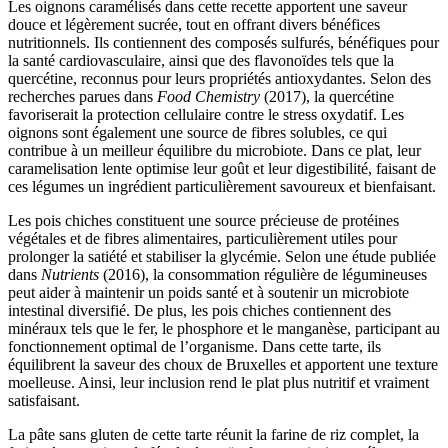
Les oignons caramélisés dans cette recette apportent une saveur
douce et légèrement sucrée, tout en offrant divers bénéfices
nutritionnels. Ils contiennent des composés sulfurés, bénéfiques pour
la santé cardiovasculaire, ainsi que des flavonoïdes tels que la
quercétine, reconnus pour leurs propriétés antioxydantes. Selon des
recherches parues dans
Food Chemistry
(2017), la quercétine
favoriserait la protection cellulaire contre le stress oxydatif. Les
oignons sont également une source de fibres solubles, ce qui
contribue à un meilleur équilibre du microbiote. Dans ce plat, leur
caramelisation lente optimise leur goût et leur digestibilité, faisant de
ces légumes un ingrédient particulièrement savoureux et bienfaisant.
Les pois chiches constituent une source précieuse de protéines
végétales et de fibres alimentaires, particulièrement utiles pour
prolonger la satiété et stabiliser la glycémie. Selon une étude publiée
dans
Nutrients
(2016), la consommation régulière de légumineuses
peut aider à maintenir un poids santé et à soutenir un microbiote
intestinal diversifié. De plus, les pois chiches contiennent des
minéraux tels que le fer, le phosphore et le manganèse, participant au
fonctionnement optimal de l’organisme. Dans cette tarte, ils
équilibrent la saveur des choux de Bruxelles et apportent une texture
moelleuse. Ainsi, leur inclusion rend le plat plus nutritif et vraiment
satisfaisant.
La pâte sans gluten de cette tarte réunit la farine de riz complet, la