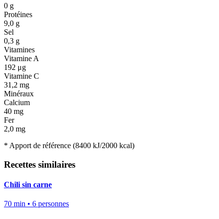
0
g
Protéines
9,0
g
Sel
0,3
g
Vitamines
Vitamine A
192
μg
Vitamine C
31,2
mg
Minéraux
Calcium
40
mg
Fer
2,0
mg
*
Apport de référence
(8400 kJ/2000 kcal)
Recettes similaires
Chili sin carne
70
min •
6
personnes