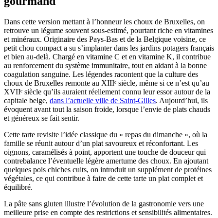
gourmand
Dans cette version mettant à l’honneur les choux de Bruxelles, on
retrouve un légume souvent sous-estimé, pourtant riche en vitamines
et minéraux. Originaire des Pays-Bas et de la Belgique voisine, ce
petit chou compact a su s’implanter dans les jardins potagers français
et bien au-delà. Chargé en vitamine C et en vitamine K, il contribue
au renforcement du système immunitaire, tout en aidant à la bonne
coagulation sanguine. Les légendes racontent que la culture des
choux de Bruxelles remonte au XIIIᵉ siècle, même si ce n’est qu’au
XVIIᵉ siècle qu’ils auraient réellement connu leur essor autour de la
capitale belge,
dans l’actuelle ville de Saint-Gilles
. Aujourd’hui, ils
évoquent avant tout la saison froide, lorsque l’envie de plats chauds
et généreux se fait sentir.
Cette tarte revisite l’idée classique du « repas du dimanche », où la
famille se réunit autour d’un plat savoureux et réconfortant. Les
oignons, caramélisés à point, apportent une touche de douceur qui
contrebalance l’éventuelle légère amertume des choux. En ajoutant
quelques pois chiches cuits, on introduit un supplément de protéines
végétales, ce qui contribue à faire de cette tarte un plat complet et
équilibré.
La pâte sans gluten illustre l’évolution de la gastronomie vers une
meilleure prise en compte des restrictions et sensibilités alimentaires.