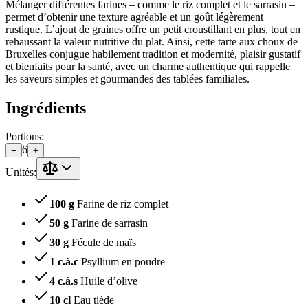
Mélanger différentes farines – comme le riz complet et le sarrasin –
permet d’obtenir une texture agréable et un goût légèrement
rustique. L’ajout de graines offre un petit croustillant en plus, tout en
rehaussant la valeur nutritive du plat. Ainsi, cette tarte aux choux de
Bruxelles conjugue habilement tradition et modernité, plaisir gustatif
et bienfaits pour la santé, avec un charme authentique qui rappelle
les saveurs simples et gourmandes des tablées familiales.
Ingrédients
Portions
:
6
−
+
Unités:
100 g
Farine de riz complet
50 g
Farine de sarrasin
30 g
Fécule de maïs
1 c.à.c
Psyllium en poudre
4 c.à.s
Huile d’olive
10 cl
Eau tiède