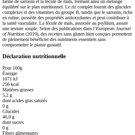
farine de sarrasin et la fécule de maïs, formant ainsi un mélange
équilibré sur le plan nutritionnel. Le riz complet fournit des glucides
complexes et des vitamines du groupe B, tandis que le sarrasin, riche
en rutine, possède des propriétés antioxydantes et peut contribuer à
la santé vasculaire. La fécule de maïs, associée au psyllium, assure
une texture souple. Selon des publications dans l’
European Journal
of Nutrition
(2019), des recettes sans gluten bien conçues permettent
de pleinement bénéficier des nutriments essentiels sans
compromettre le plaisir gustatif.
Déclaration nutritionnelle
Pour 100g
Énergie
1071
kJ
256
kcal
Matières grasses
5,2
g
dont acides gras saturés
0
g
Glucides
46,0
g
dont sucres
0
g
Fibres alimentaires