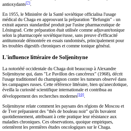
[7]
antioxydants
.
En 1955, le Ministère de la Santé soviétique officialisa l'usage
médical du Chaga en approuvant la préparation "Befungin" - un
extrait aqueux standardisé produit par l'usine pharmaceutique de
Léningrad. Cette préparation était utilisée comme adjuvant/tonique
selon la pharmacopée soviétique/russe, sans preuve d'efficacité
antitumorale démontrée en essais randomisés, principalement pour
les troubles digestifs chroniques et comme tonique général.
L'influence littéraire de Soljenitsyne
La notoriété occidentale du Chaga doit beaucoup à Alexandre
Soljenitsyne qui, dans "Le Pavillon des cancéreux" (1968), décrit
l'usage traditionnel du champignon contre les tumeurs observé dans
les campagnes russes. Cette référence littéraire, bien qu'anecdotique,
éveilla la curiosité scientifique internationale et contribua au
[10]
développement des recherches modernes
.
Soljenitsyne relate comment les paysans des régions de Moscou et
de Tver préparaient des "thés de bouleau noir" qu'ils buvaient
quotidiennement, attribuant à cette pratique leur résistance aux
maladies chroniques. Ces observations, quoique empiriques,
orientèrent les premières études oncologiques sur le Chaga.