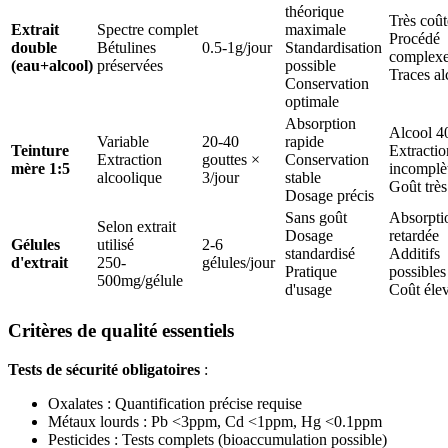
théorique
Très coû
Extrait
Spectre complet
maximale
Procédé
double
Bétulines
0.5-1g/jour
Standardisation
complex
(eau+alcool)
préservées
possible
Traces al
Conservation
optimale
Absorption
Alcool 
Variable
20-40
rapide
Teinture
Extractio
Extraction
gouttes ×
Conservation
mère 1:5
incomplè
alcoolique
3/jour
stable
Goût trè
Dosage précis
Sans goût
Absorpti
Selon extrait
Dosage
retardée
Gélules
utilisé
2-6
standardisé
Additifs
d'extrait
250-
gélules/jour
Pratique
possibles
500mg/gélule
d'usage
Coût éle
Critères de qualité essentiels
Tests de sécurité obligatoires
:
Oxalates : Quantification précise requise
Métaux lourds : Pb <3ppm, Cd <1ppm, Hg <0.1ppm
Pesticides : Tests complets (bioaccumulation possible)