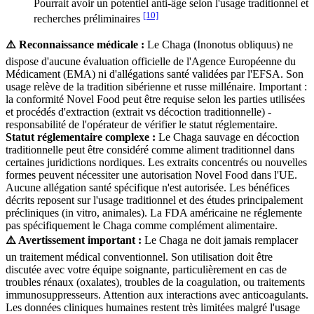
Pourrait avoir un potentiel anti-âge selon l'usage traditionnel et
[10]
recherches préliminaires
⚠️ Reconnaissance médicale :
Le Chaga (Inonotus obliquus) ne
dispose d'aucune évaluation officielle de l'Agence Européenne du
Médicament (EMA) ni d'allégations santé validées par l'EFSA. Son
usage relève de la tradition sibérienne et russe millénaire. Important :
la conformité Novel Food peut être requise selon les parties utilisées
et procédés d'extraction (extrait vs décoction traditionnelle) -
responsabilité de l'opérateur de vérifier le statut réglementaire.
Statut réglementaire complexe :
Le Chaga sauvage en décoction
traditionnelle peut être considéré comme aliment traditionnel dans
certaines juridictions nordiques. Les extraits concentrés ou nouvelles
formes peuvent nécessiter une autorisation Novel Food dans l'UE.
Aucune allégation santé spécifique n'est autorisée. Les bénéfices
décrits reposent sur l'usage traditionnel et des études principalement
précliniques (in vitro, animales). La FDA américaine ne réglemente
pas spécifiquement le Chaga comme complément alimentaire.
⚠️ Avertissement important :
Le Chaga ne doit jamais remplacer
un traitement médical conventionnel. Son utilisation doit être
discutée avec votre équipe soignante, particulièrement en cas de
troubles rénaux (oxalates), troubles de la coagulation, ou traitements
immunosuppresseurs. Attention aux interactions avec anticoagulants.
Les données cliniques humaines restent très limitées malgré l'usage