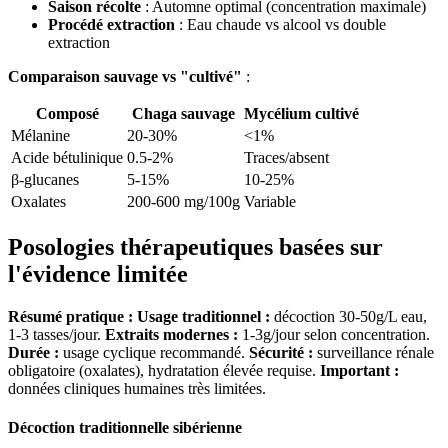
Saison récolte
: Automne optimal (concentration maximale)
Procédé extraction
: Eau chaude vs alcool vs double
extraction
Comparaison sauvage vs "cultivé"
:
Composé
Chaga sauvage
Mycélium cultivé
Mélanine
20-30%
<1%
Acide bétulinique
0.5-2%
Traces/absent
β-glucanes
5-15%
10-25%
Oxalates
200-600 mg/100g
Variable
Posologies thérapeutiques basées sur
l'évidence limitée
Résumé pratique :
Usage traditionnel :
décoction 30-50g/L eau,
1-3 tasses/jour.
Extraits modernes :
1-3g/jour selon concentration.
Durée :
usage cyclique recommandé.
Sécurité :
surveillance rénale
obligatoire (oxalates), hydratation élevée requise.
Important :
données cliniques humaines très limitées.
Décoction traditionnelle sibérienne