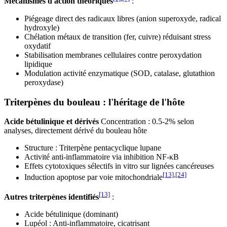
Mécanismes d'action théoriques
:
Piégeage direct des radicaux libres (anion superoxyde, radical
hydroxyle)
Chélation métaux de transition (fer, cuivre) réduisant stress
oxydatif
Stabilisation membranes cellulaires contre peroxydation
lipidique
Modulation activité enzymatique (SOD, catalase, glutathion
peroxydase)
Triterpènes du bouleau : l'héritage de l'hôte
Acide bétulinique et dérivés
Concentration : 0.5-2% selon
analyses, directement dérivé du bouleau hôte
Structure : Triterpène pentacyclique lupane
Activité anti-inflammatoire via inhibition NF-κB
Effets cytotoxiques sélectifs in vitro sur lignées cancéreuses
[13]
,
[24]
Induction apoptose par voie mitochondriale
[13]
Autres triterpènes identifiés
:
Acide bétulinique (dominant)
Lupéol : Anti-inflammatoire, cicatrisant