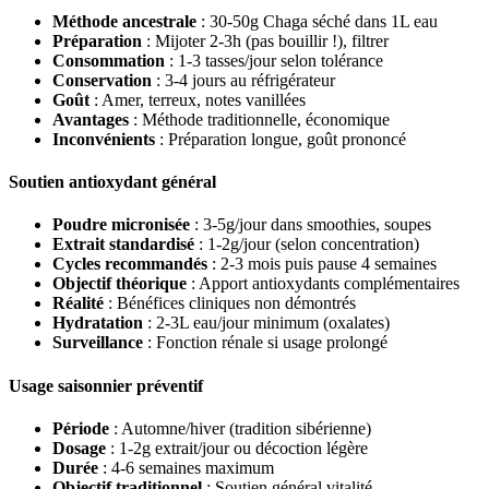
Méthode ancestrale
: 30-50g Chaga séché dans 1L eau
Préparation
: Mijoter 2-3h (pas bouillir !), filtrer
Consommation
: 1-3 tasses/jour selon tolérance
Conservation
: 3-4 jours au réfrigérateur
Goût
: Amer, terreux, notes vanillées
Avantages
: Méthode traditionnelle, économique
Inconvénients
: Préparation longue, goût prononcé
Soutien antioxydant général
Poudre micronisée
: 3-5g/jour dans smoothies, soupes
Extrait standardisé
: 1-2g/jour (selon concentration)
Cycles recommandés
: 2-3 mois puis pause 4 semaines
Objectif théorique
: Apport antioxydants complémentaires
Réalité
: Bénéfices cliniques non démontrés
Hydratation
: 2-3L eau/jour minimum (oxalates)
Surveillance
: Fonction rénale si usage prolongé
Usage saisonnier préventif
Période
: Automne/hiver (tradition sibérienne)
Dosage
: 1-2g extrait/jour ou décoction légère
Durée
: 4-6 semaines maximum
Objectif traditionnel
: Soutien général vitalité