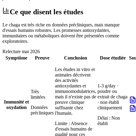
Ce que disent les études
Le chaga est très riche en données précliniques, mais manque
d'essais humains robustes. Les promesses antioxydantes,
immunitaires ou métaboliques doivent être présentées comme
exploratoires.
Relecture
mai 2026
Symptôme
Preuve
Conclusion
Dose étudiée
Sou
Les études in vitro et
animales décrivent
des activités
antioxydantes et
1-3 g/day ·
immunomodulatrices,
poudre ou
Très
mais il n'existe pas de
extrait de chaga
limitées
Immunité et
preuve clinique
· non établi
oxydation
Données
suffisante chez
cliniquement
précliniques
l'humain.
Délai :
Non
Limite :
Absence
établi
d'essais humains de
qualité pour ces