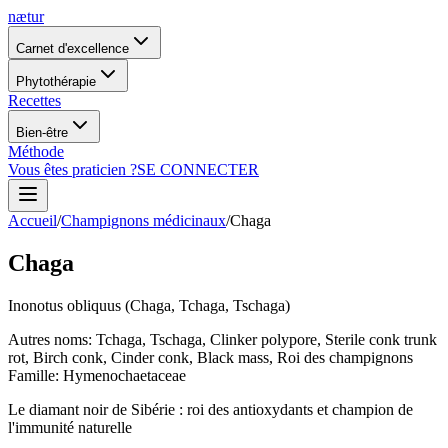
nætur
Carnet d'excellence
Phytothérapie
Recettes
Bien-être
Méthode
Vous êtes praticien ?
SE CONNECTER
Accueil
/
Champignons médicinaux
/
Chaga
Chaga
Inonotus obliquus (Chaga, Tchaga, Tschaga)
Autres noms
:
Tchaga, Tschaga, Clinker polypore, Sterile conk trunk
rot, Birch conk, Cinder conk, Black mass, Roi des champignons
Famille
:
Hymenochaetaceae
Le diamant noir de Sibérie : roi des antioxydants et champion de
l'immunité naturelle