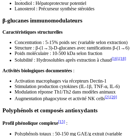
Inotodiol : Hépatoprotecteur potentiel
Lanosterol : Précurseur synthèse stéroïdes
β-glucanes immunomodulateurs
Caractéristiques structurelles
Concentration : 5-15% poids sec (variable selon extraction)
Structure : β-(1→3)-D-glucanes avec ramifications β-(1→6)
Poids moléculaire : 10-500 kDa selon fraction
[16]
,
[18]
Solubilité : Hydrosolubles après extraction à chaud
Activités biologiques documentées
:
Activation macrophages via récepteurs Dectin-1
Stimulation production cytokines (IL-1β, TNF-α, IL-6)
Modulation réponse Th1/Th2 dans modèles animaux
[2]
,
[20]
Augmentation phagocytose et activité NK cells
Polyphénols et composés antioxydants
[15]
Profil phénolique complexe
:
Polyphénols totaux : 50-150 mg GAE/g extrait (variable