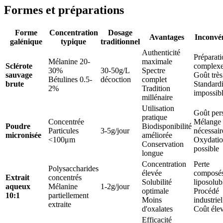
Formes et préparations
Forme
Concentration
Dosage
Avantages
Inconvé
galénique
typique
traditionnel
Authenticité
Préparati
Mélanine 20-
maximale
Sclérote
complex
30%
30-50g/L
Spectre
sauvage
Goût trè
Bétulines 0.5-
décoction
complet
brute
Standardi
2%
Tradition
impossib
millénaire
Utilisation
Goût pers
pratique
Concentrée
Mélange
Poudre
Biodisponibilité
Particules
3-5g/jour
nécessair
micronisée
améliorée
<100μm
Oxydati
Conservation
possible
longue
Concentration
Perte
Polysaccharides
élevée
composé
Extrait
concentrés
Solubilité
liposolub
aqueux
Mélanine
1-2g/jour
optimale
Procédé
10:1
partiellement
Moins
industriel
extraite
d'oxalates
Coût éle
Efficacité