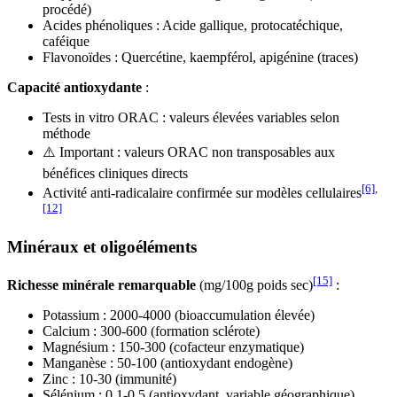
procédé)
Acides phénoliques : Acide gallique, protocatéchique,
caféique
Flavonoïdes : Quercétine, kaempférol, apigénine (traces)
Capacité antioxydante
:
Tests in vitro ORAC : valeurs élevées variables selon
méthode
⚠️ Important : valeurs ORAC non transposables aux
bénéfices cliniques directs
[6]
,
Activité anti-radicalaire confirmée sur modèles cellulaires
[12]
Minéraux et oligoéléments
[15]
Richesse minérale remarquable
(mg/100g poids sec)
:
Potassium : 2000-4000 (bioaccumulation élevée)
Calcium : 300-600 (formation sclérote)
Magnésium : 150-300 (cofacteur enzymatique)
Manganèse : 50-100 (antioxydant endogène)
Zinc : 10-30 (immunité)
Sélénium : 0.1-0.5 (antioxydant, variable géographique)