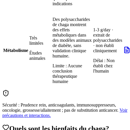
indications
Des polysaccharides
de chaga montrent
des effets
1-3 g/day ·
métaboliques dans
extrait de
Très
des modèles animaux
polysaccharides
limitées
de diabète, sans
· non établi
Métabolisme
validation clinique
cliniquement
Études
humaine.
animales
Délai :
Non
Limite :
Aucune
établi chez
conclusion
l'humain
thérapeutique
humaine
Sécurité :
Prudence rein, anticoagulants, immunosuppresseurs,
oncologie, grossesse/allaitement ; pas de substitution anticancer.
Voir
précautions et interactions.
Quels sont les bienfaits du
chaga
?