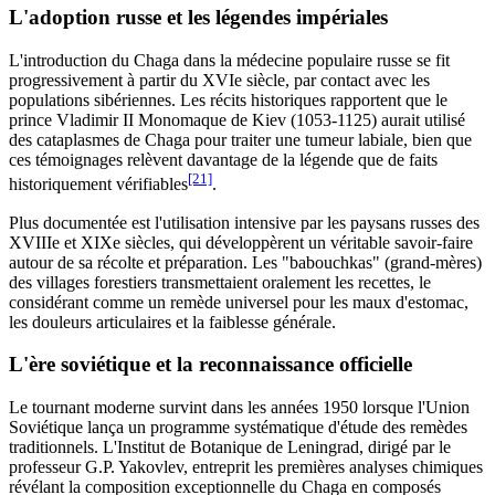
L'adoption russe et les légendes impériales
L'introduction du Chaga dans la médecine populaire russe se fit
progressivement à partir du XVIe siècle, par contact avec les
populations sibériennes. Les récits historiques rapportent que le
prince Vladimir II Monomaque de Kiev (1053-1125) aurait utilisé
des cataplasmes de Chaga pour traiter une tumeur labiale, bien que
ces témoignages relèvent davantage de la légende que de faits
[21]
historiquement vérifiables
.
Plus documentée est l'utilisation intensive par les paysans russes des
XVIIIe et XIXe siècles, qui développèrent un véritable savoir-faire
autour de sa récolte et préparation. Les "babouchkas" (grand-mères)
des villages forestiers transmettaient oralement les recettes, le
considérant comme un remède universel pour les maux d'estomac,
les douleurs articulaires et la faiblesse générale.
L'ère soviétique et la reconnaissance officielle
Le tournant moderne survint dans les années 1950 lorsque l'Union
Soviétique lança un programme systématique d'étude des remèdes
traditionnels. L'Institut de Botanique de Leningrad, dirigé par le
professeur G.P. Yakovlev, entreprit les premières analyses chimiques
révélant la composition exceptionnelle du Chaga en composés