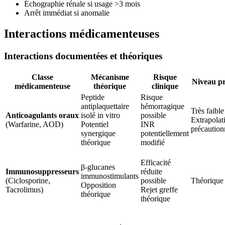
Échographie rénale si usage >3 mois
Arrêt immédiat si anomalie
Interactions médicamenteuses
Interactions documentées et théoriques
Classe
Mécanisme
Risque
Niveau p
médicamenteuse
théorique
clinique
Peptide
Risque
antiplaquettaire
hémorragique
Très faible
Anticoagulants oraux
isolé in vitro
possible
Extrapolat
(Warfarine, AOD)
Potentiel
INR
précaution
synergique
potentiellement
théorique
modifié
Efficacité
β-glucanes
Immunosuppresseurs
réduite
immunostimulants
(Ciclosporine,
possible
Théorique
Opposition
Tacrolimus)
Rejet greffe
théorique
théorique