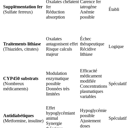
Oxalates chélatent
Carence fer
Supplémentation fer
fer
iatrogène
Établi
(Sulfate ferreux)
Réduction
Anémie
absorption
possible
Oxalates
Échec
Traitements lithiase
antagonisent effet
thérapeutique
Logique
(Thiazides, citrates)
Risque calculs
Récidive
majeur
lithiase
Efficacité
Modulation
médicament
CYP450 substrats
enzymatique
modifiée
(Nombreux
possible
Spéculatif
Concentrations
médicaments)
Données très
plasmatiques
limitées
variables
Effet
Hypoglycémie
hypoglycémiant
Antidiabétiques
possible
animal
Spéculatif
(Metformine, insuline)
Ajustement
Synergie
doses