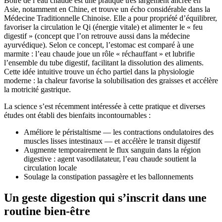
Boire de l’eau chaude est une pratique très largement ancrée en
Asie, notamment en Chine, et trouve un écho considérable dans la
Médecine Traditionnelle Chinoise. Elle a pour propriété d’équilibrer,
favoriser la circulation le Qi (énergie vitale) et alimenter le « feu
digestif » (concept que l’on retrouve aussi dans la médecine
ayurvédique). Selon ce concept, l’estomac est comparé à une
marmite : l’eau chaude joue un rôle « réchauffant » et lubrifie
l’ensemble du tube digestif, facilitant la dissolution des aliments.
Cette idée intuitive trouve un écho partiel dans la physiologie
moderne : la chaleur favorise la solubilisation des graisses et accélère
la motricité gastrique.
La science s’est récemment intéressée à cette pratique et diverses
études ont établi des bienfaits incontournables :
Améliore le péristaltisme — les contractions ondulatoires des
muscles lisses intestinaux — et accélère le transit digestif
Augmente temporairement le flux sanguin dans la région
digestive : agent vasodilatateur, l’eau chaude soutient la
circulation locale
Soulage la constipation passagère et les ballonnements
Un geste digestion qui s’inscrit dans une
routine bien-être